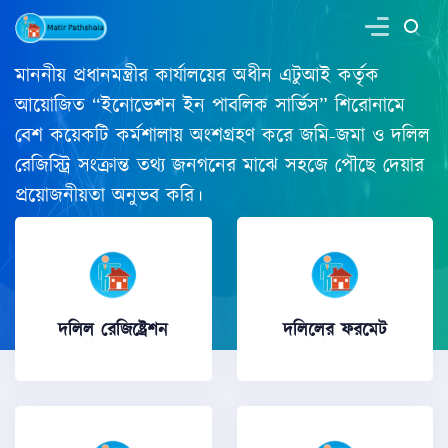
মাননীয় প্রধানমন্ত্রীর কার্যালয়ের অধীন এটুআই কর্তৃক
আয়োজিত “ইনোভেশন ইন পাবলিক সার্ভিস” শিরোনামে
বেশ কয়েকটি কর্মশালায় অংশগ্রহণ করে জমি-জমা ও দলিল
রেজিস্ট্রি সংক্রান্ত তথ্য জনগনের মাঝে সহজে পৌছে দেয়ার
প্রয়োজনীয়তা অনুভব করি।
দলিল রেজিষ্ট্রেশন
দলিলের ফরমেট