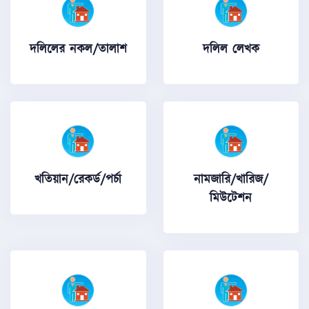
দলিলের নকল/তালাশ
দলিল লেখক
খতিয়ান/রেকর্ড/পর্চা
নামজারি/খারিজ/
মিউটেশন